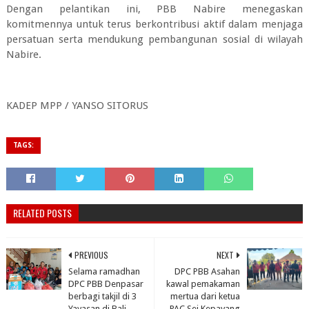
Dengan pelantikan ini, PBB Nabire menegaskan
komitmennya untuk terus berkontribusi aktif dalam menjaga
persatuan serta mendukung pembangunan sosial di wilayah
Nabire.
KADEP MPP / YANSO SITORUS
TAGS:
RELATED POSTS
PREVIOUS
NEXT
Selama ramadhan
DPC PBB Asahan
DPC PBB Denpasar
kawal pemakaman
berbagi takjil di 3
mertua dari ketua
Yayasan di Bali.
PAC Sei Kepayang