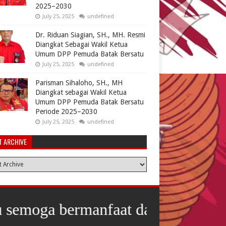
2025–2030
July 25, 2025
undefined
Dr. Riduan Siagian, SH., MH. Resmi
Diangkat Sebagai Wakil Ketua
Umum DPP Pemuda Batak Bersatu
July 25, 2025
undefined
Parisman Sihaloho, SH., MH
Diangkat sebagai Wakil Ketua
Umum DPP Pemuda Batak Bersatu
Periode 2025–2030
July 25, 2025
undefined
T ARCHIVE
nfaat dan terimakasih telah berku