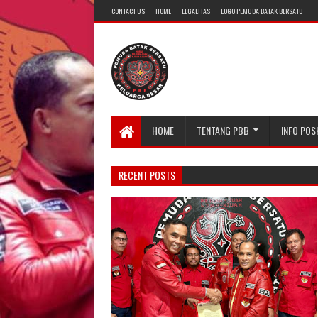
CONTACT US
HOME
LEGALITAS
LOGO PEMUDA BATAK BERSATU
HOME
TENTANG PBB
INFO POS
RECENT POSTS