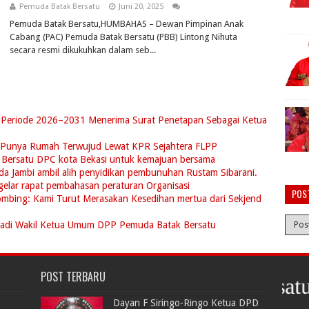
Pemuda Batak Bersatu
Juni 20, 2025
Pemuda Batak Bersatu,HUMBAHAS – Dewan Pimpinan Anak
Cabang (PAC) Pemuda Batak Bersatu (PBB) Lintong Nihuta
secara resmi dikukuhkan dalam seb...
h Periode 2026–2031 Menerima Surat Penetapan Sebagai Ketua
i Punya Rumah Terwujud Lewat KPR Sejahtera FLPP
Bersatu DPC kota Bekasi untuk kemajuan bersama
a Jambi ambil alih penyidikan pembunuhan Rustam Sibarani.
elar rapat pembahasan peraturan Organisasi
POS
mbing: Kami Turut Merasakan Kesedihan mertua dari Sekjend
jadi Wakil Ketua Umum DPP Pemuda Batak Bersatu
POST TERBARU
Pemuda Batak Bersatu semoga berma
Dayan F Siringo-Ringo Ketua DPD