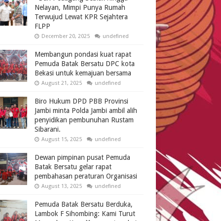
Nelayan, Mimpi Punya Rumah
Terwujud Lewat KPR Sejahtera
FLPP
December 20, 2025
undefined
Membangun pondasi kuat rapat
Pemuda Batak Bersatu DPC kota
Bekasi untuk kemajuan bersama
August 21, 2025
undefined
Biro Hukum DPD PBB Provinsi
Jambi minta Polda Jambi ambil alih
penyidikan pembunuhan Rustam
Sibarani.
August 15, 2025
undefined
Dewan pimpinan pusat Pemuda
Batak Bersatu gelar rapat
pembahasan peraturan Organisasi
August 13, 2025
undefined
Pemuda Batak Bersatu Berduka,
Lambok F Sihombing: Kami Turut