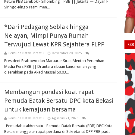
Ketum PBB Lambok F Sihombing PBB || Jakarta — Dayan F
Siringo-Ringo resmi men...
*Dari Pedagang Seblak hingga
Nelayan, Mimpi Punya Rumah
Terwujud Lewat KPR Sejahtera FLPP
KSB 
Pemuda Batak Bersatu
Desember 20, 2025
President Prabowo dan Maruarar Sirait Menteri Perumhan
Media Pers PBB || Di antara ribuan kunci rumah yang
diserahkan pada Akad Massal 50.03...
Membangun pondasi kuat rapat
Pemuda Batak Bersatu DPC kota Bekasi
untuk kemajuan bersama
Pemuda Batak Bersatu
Agustus 21, 2025
Pemudabatakbersatu - Pemuda Batak Bersatu (PBB) DPC Kota
Bekasi menggelar rapat perdana di Sekretariat DPP PBB pada