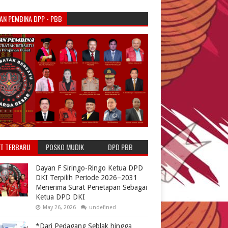
AN PEMBINA DPP - PBB
T TERBARU
POSKO MUDIK
DPD PBB
NATARU PBB
Dayan F Siringo-Ringo Ketua DPD
DKI Terpilih Periode 2026–2031
Menerima Surat Penetapan Sebagai
Ketua DPD DKI
May 26, 2026
undefined
*Dari Pedagang Seblak hingga