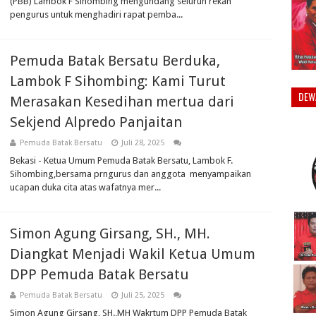
(PBB) Lambok F Sihombing mengundang seluruh rekan
pengurus untuk menghadiri rapat pemba...
Pemuda Batak Bersatu Berduka,
Lambok F Sihombing: Kami Turut
DEW
Merasakan Kesedihan mertua dari
Sekjend Alpredo Panjaitan
Pemuda Batak Bersatu
Juli 28, 2025
Bekasi - Ketua Umum Pemuda Batak Bersatu, Lambok F.
Sihombing,bersama prngurus dan anggota menyampaikan
ucapan duka cita atas wafatnya mer...
Simon Agung Girsang, SH., MH.
Diangkat Menjadi Wakil Ketua Umum
DPP Pemuda Batak Bersatu
Pemuda Batak Bersatu
Juli 25, 2025
Simon Agung Girsang, SH.,MH Wakrtum DPP Pemuda Batak