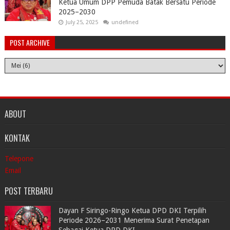
Ketua Umum DPP Pemuda Batak Bersatu Periode
2025–2030
July 25, 2025
undefined
POST ARCHIVE
ABOUT
KONTAK
Telepone
Email
POST TERBARU
Dayan F Siringo-Ringo Ketua DPD DKI Terpilih
Periode 2026–2031 Menerima Surat Penetapan
Sebagai Ketua DPD DKI