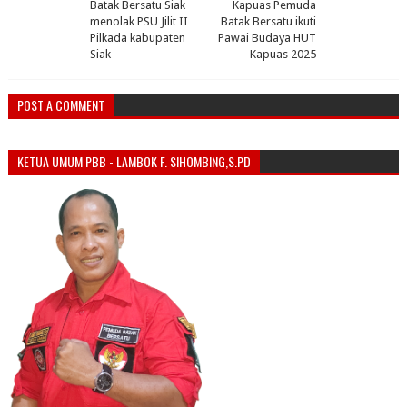
Batak Bersatu Siak
Kapuas Pemuda
menolak PSU Jilit II
Batak Bersatu ikuti
Pilkada kabupaten
Pawai Budaya HUT
Siak
Kapuas 2025
POST A COMMENT
KETUA UMUM PBB - LAMBOK F. SIHOMBING,S.PD