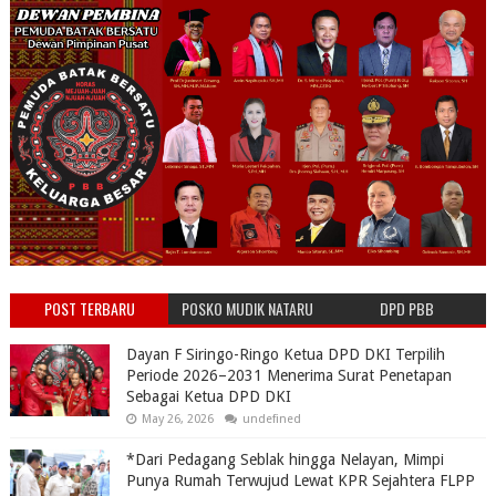
POST TERBARU
POSKO MUDIK NATARU
DPD PBB
PBB
Dayan F Siringo-Ringo Ketua DPD DKI Terpilih
Periode 2026–2031 Menerima Surat Penetapan
Sebagai Ketua DPD DKI
May 26, 2026
undefined
*Dari Pedagang Seblak hingga Nelayan, Mimpi
Punya Rumah Terwujud Lewat KPR Sejahtera FLPP