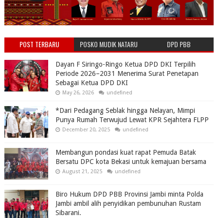
POST TERBARU
POSKO MUDIK NATARU
DPD PBB
PBB
Dayan F Siringo-Ringo Ketua DPD DKI Terpilih
Periode 2026–2031 Menerima Surat Penetapan
Sebagai Ketua DPD DKI
May 26, 2026
undefined
*Dari Pedagang Seblak hingga Nelayan, Mimpi
Punya Rumah Terwujud Lewat KPR Sejahtera FLPP
December 20, 2025
undefined
Membangun pondasi kuat rapat Pemuda Batak
Bersatu DPC kota Bekasi untuk kemajuan bersama
August 21, 2025
undefined
Biro Hukum DPD PBB Provinsi Jambi minta Polda
Jambi ambil alih penyidikan pembunuhan Rustam
Sibarani.