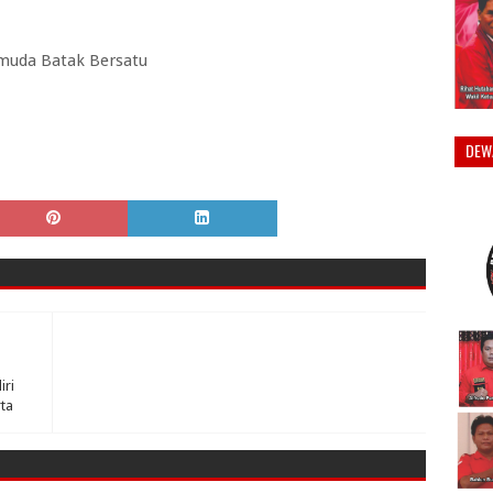
muda Batak Bersatu
DEW
iri
ta