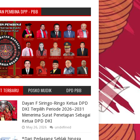
AN PEMBINA DPP - PBB
T TERBARU
POSKO MUDIK
DPD PBB
NATARU PBB
Dayan F Siringo-Ringo Ketua DPD
DKI Terpilih Periode 2026–2031
Menerima Surat Penetapan Sebagai
Ketua DPD DKI
May 26, 2026
undefined
*Dari Pedagang Seblak hingga