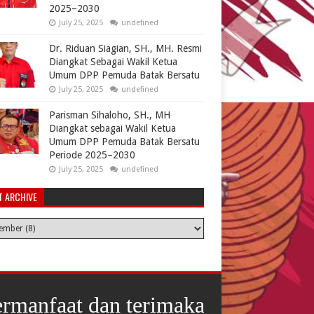
2025–2030
July 25, 2025
undefined
Dr. Riduan Siagian, SH., MH. Resmi
Diangkat Sebagai Wakil Ketua
Umum DPP Pemuda Batak Bersatu
July 25, 2025
undefined
Parisman Sihaloho, SH., MH
Diangkat sebagai Wakil Ketua
Umum DPP Pemuda Batak Bersatu
Periode 2025–2030
July 25, 2025
undefined
T ARCHIVE
 terimakasih telah berkunjung.