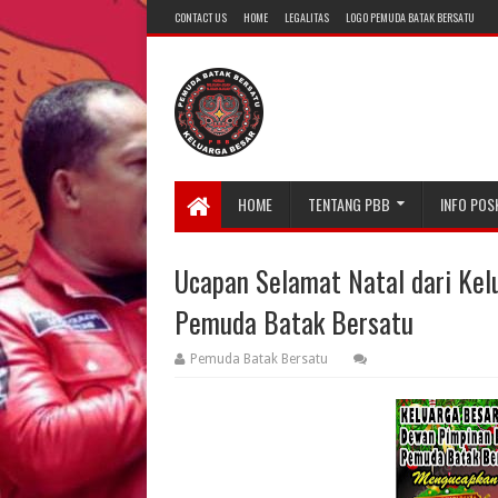
CONTACT US
HOME
LEGALITAS
LOGO PEMUDA BATAK BERSATU
HOME
TENTANG PBB
INFO POS
Ucapan Selamat Natal dari Ke
Pemuda Batak Bersatu
Pemuda Batak Bersatu