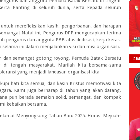
pengurus dan anggota Pemuda Batak Bersatu di tingkat
erta Ranting di seluruh dunia, serta kepada seluruh
ntuk merefleksikan kasih, pengorbanan, dan harapan
m semangat Natal ini, Pengurus DPP mengucapkan terima
uh pengurus dan anggota PBB atas dedikasi, kerja keras,
n selama ini dalam menjalankan visi dan misi organisasi.
JAJ
n dan semangat gotong royong, Pemuda Batak Bersatu
 di tengah masyarakat. Marilah kita bersama-sama
toleransi yang menjadi landasan organisasi kita.
upi hati kita semua, dan kasih Kristus memotivasi kita
egara. Kami juga berharap di tahun yang akan datang,
ana pun berada semakin solid, semangat, dan kompak
mi kebaikan bersama.
n Selamat Menyongsong Tahun Baru 2025. Horas! Mejuah-