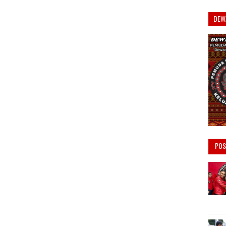
DEW
POS