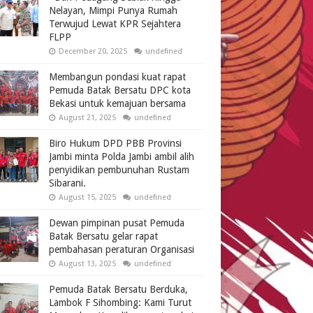
Nelayan, Mimpi Punya Rumah
Terwujud Lewat KPR Sejahtera
FLPP
December 20, 2025
undefined
Membangun pondasi kuat rapat
Pemuda Batak Bersatu DPC kota
Bekasi untuk kemajuan bersama
August 21, 2025
undefined
Biro Hukum DPD PBB Provinsi
Jambi minta Polda Jambi ambil alih
penyidikan pembunuhan Rustam
Sibarani.
August 15, 2025
undefined
Dewan pimpinan pusat Pemuda
Batak Bersatu gelar rapat
pembahasan peraturan Organisasi
August 13, 2025
undefined
Pemuda Batak Bersatu Berduka,
Lambok F Sihombing: Kami Turut