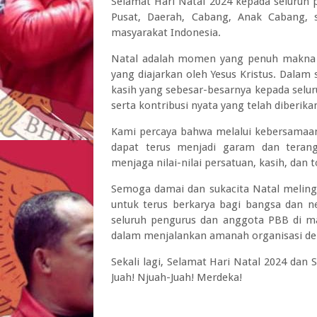
Selamat Hari Natal 2024 kepada seluruh 
Pusat, Daerah, Cabang, Anak Cabang, s
masyarakat Indonesia.
Natal adalah momen yang penuh makna u
yang diajarkan oleh Yesus Kristus. Dala
kasih yang sebesar-besarnya kepada selur
serta kontribusi nyata yang telah diberika
Kami percaya bahwa melalui kebersamaa
dapat terus menjadi garam dan terang
menjaga nilai-nilai persatuan, kasih, dan 
Semoga damai dan sukacita Natal melingk
untuk terus berkarya bagi bangsa dan n
seluruh pengurus dan anggota PBB di m
dalam menjalankan amanah organisasi de
Sekali lagi, Selamat Hari Natal 2024 da
Juah! Njuah-Juah! Merdeka!